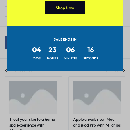
Shop Now
Reviews
SALE ENDS IN
04
23
06
16
DAYS
HOURS
MINUTES
SECONDS
Previous Post
Next Post
Treat your skin to a home
Apple unveils new iMac
spa experience with
and iPad Pro with M1 chips