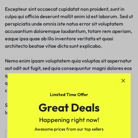
Excepteur sint occaecat cupidatat non proident, sunt in
culpa qui officia deserunt mollit anim id est laborum. Sed ut
perspiciatis unde omnis iste natus error sit voluptatem
accusantium doloremque laudantium, totam rem aperiam,
eaque ipsa quae ab illo inventore veritatis et quasi
architecto beatae vitae dicta sunt explicabo.
Nemo enim ipsam voluptatem quia voluptas sit aspernatur
aut odit aut fugit, sed quia consequuntur magni dolores eos
qui ratione voluptatem sequi nesciunt. Neque porro
quisquam est, qui dolorem ipsum quia dolor sit amet,
consectetur, adipisci velit.
Limited Time Offer
Great Deals
Sed quia non numquam eius modi tempora incidunt ut
labore et dolore magnam aliquam quaerat voluptatem.
Happening right now!
Awesome prices from our top sellers
Beauty
editors-pick
Fragrance
Furniture