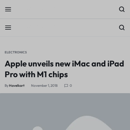
ELECTRONICS
Apple unveils new iMac and iPad
Pro with M1 chips
By
Havelkart
November 1, 2018
0