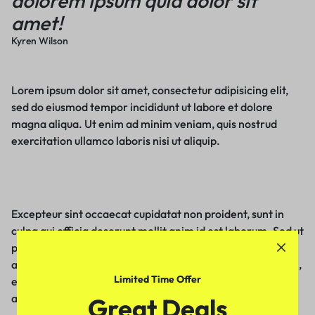
dolorem ipsum quia dolor sit
amet!
Kyren Wilson
Lorem ipsum dolor sit amet, consectetur adipisicing elit,
sed do eiusmod tempor incididunt ut labore et dolore
magna aliqua. Ut enim ad minim veniam, quis nostrud
exercitation ullamco laboris nisi ut aliquip.
Excepteur sint occaecat cupidatat non proident, sunt in
culpa qui officia deserunt mollit anim id est laborum. Sed ut
perspiciatis unde omnis iste natus error sit voluptatem
accusantium doloremque laudantium, totam rem aperiam,
Limited Time Offer
eaque ipsa quae ab illo inventore veritatis et quasi
architecto beatae vitae dicta sunt explicabo.
Great Deals