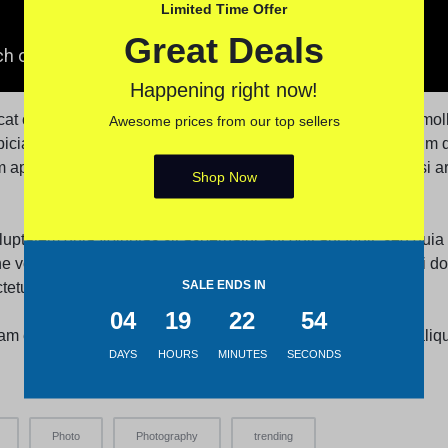
Limited Time Offer
Great Deals
Happening right now!
t cupidatat non proident, sunt in culpa qui officia deserunt moll
Awesome prices from our top sellers
piciatis unde omnis iste natus error sit voluptatem accusantium
 aperiam, eaque ipsa quae ab illo inventore veritatis et quasi a
Shop Now
ptatem quia voluptas sit aspernatur aut odit aut fugit, sed qu
one voluptatem sequi nesciunt. Neque porro quisquam est, qui d
SALE ENDS IN
etur, adipisci velit.
04
19
22
54
m eius modi tempora incidunt ut labore et dolore magnam aliq
DAYS
HOURS
MINUTES
SECONDS
Photo
Photography
trending