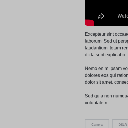
Excepteur sint occaeca
laborum. Sed ut pers
laudantium, totam rem
dicta sunt explicabo.
Nemo enim ipsam volu
dolores eos qui rati
dolor sit amet, consect
Sed quia non numqua
voluptatem.
Camera
DSLR