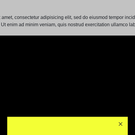
 amet, consectetur adipisicing elit, sed do eiusmod tempor incidi
Ut enim ad minim veniam, quis nostrud exercitation ullamco labor