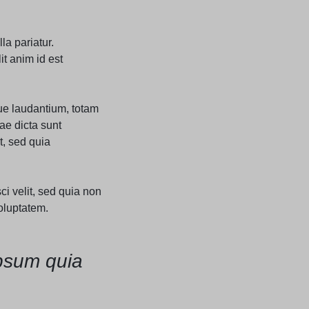
la pariatur.
it anim id est
ue laudantium, totam
ae dicta sunt
t, sed quia
i velit, sed quia non
oluptatem.
psum quia