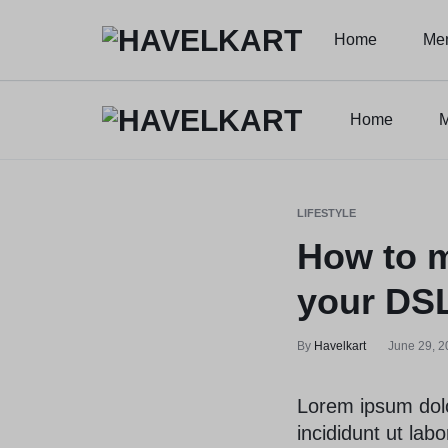
Home
Me
HAVELKART
THINK
DIFFERENT,
Home
M
HAVELKART
THINK
BUY
DIFFERENT,
DIFFERENT
LIFESTYLE
BUY
How to m
DIFFERENT
your DS
By
Havelkart
June 29, 2
Lorem ipsum dolo
incididunt ut lab