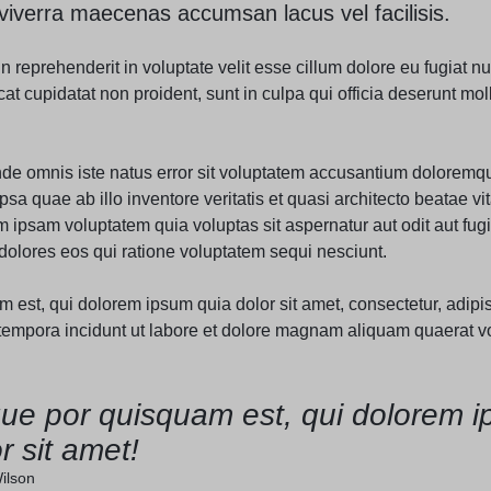
verra maecenas accumsan lacus vel facilisis.
in reprehenderit in voluptate velit esse cillum dolore eu fugiat nul
t cupidatat non proident, sunt in culpa qui officia deserunt moll
unde omnis iste natus error sit voluptatem accusantium doloremq
sa quae ab illo inventore veritatis et quasi architecto beatae vit
ipsam voluptatem quia voluptas sit aspernatur aut odit aut fugi
olores eos qui ratione voluptatem sequi nesciunt.
est, qui dolorem ipsum quia dolor sit amet, consectetur, adipisc
mpora incidunt ut labore et dolore magnam aliquam quaerat v
ue por quisquam est, qui dolorem i
r sit amet!
ilson