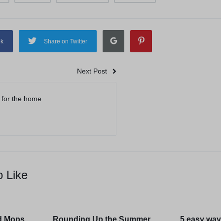
ok
Share on Twitter
Next Post
n for the home
o Like
d Mops
Rounding Up the Summer
5 easy way