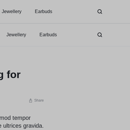
Jewellery
Earbuds
Jewellery
Earbuds
g for
Share
usmod tempor
 ultrices gravida.