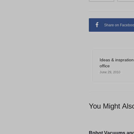
Share on Facebo
Ideas & inspratio
office
June 29, 2010
You Might Als
Robot Vacuums an