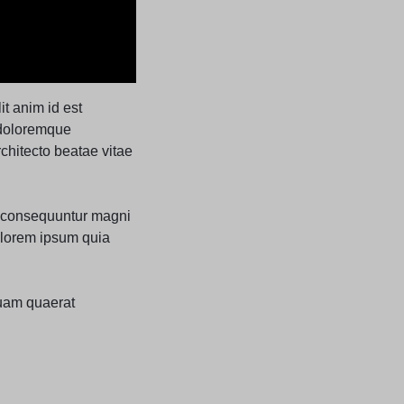
it anim id est
 doloremque
rchitecto beatae vitae
ia consequuntur magni
olorem ipsum quia
uam quaerat