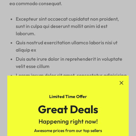
ea commodo consequat.
Excepteur sint occaecat cupidatat non proident,
sunt in culpa qui deserunt mollit anim id est
laborum.
Quis nostrud exercitation ullamco laboris nisi ut
aliquip ex
Duis aute irure dolor in reprehenderit in voluptate
velit esse cillum
Lorem ipsum dolor sit amet, consectetur adipisicing
elit, sed do incididunt ut labore et dolore magna
aliqua.
Limited Time Offer
Great Deals
Sed ut perspiciatis unde omnis iste natus error sit
voluptatem accusantium doloremque laudantium,
totam rem aperiam, eaque ipsa quae ab illo inventore
Happening right now!
veritatis et quasi architecto beatae vitae dicta sunt
Awesome prices from our top sellers
explicabo. Nemo enim ipsam voluptatem quia voluptas