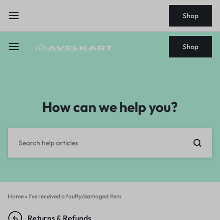
Shop
Shop
How can we help you?
Home
»
I’ve received a faulty/damaged item
Returns & Refunds