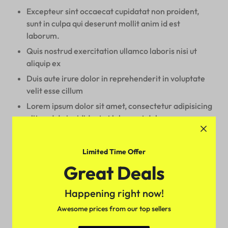
Excepteur sint occaecat cupidatat non proident,
sunt in culpa qui deserunt mollit anim id est
laborum.
Quis nostrud exercitation ullamco laboris nisi ut
aliquip ex
Duis aute irure dolor in reprehenderit in voluptate
velit esse cillum
Lorem ipsum dolor sit amet, consectetur adipisicing
elit, sed do incididunt ut labore et dolore magna
aliqua.
Limited Time Offer
Sed ut perspiciatis unde omnis iste natus error sit
Great Deals
voluptatem accusantium doloremque laudantium,
totam rem aperiam, eaque ipsa quae ab illo inventore
Happening right now!
veritatis et quasi architecto beatae vitae dicta sunt
explicabo. Nemo enim ipsam voluptatem quia voluptas
Awesome prices from our top sellers
sit aspernatur aut odit aut fugit, sed quia consequuntur